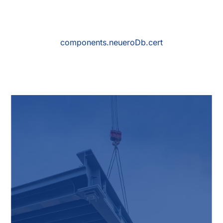
components.neueroDb.claim
components.neueroDb.cert