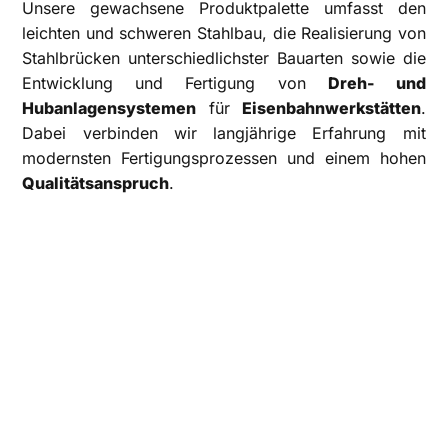
Unsere gewachsene Produktpalette umfasst den
leichten und schweren Stahlbau, die Realisierung von
Stahlbrücken unterschiedlichster Bauarten sowie die
Entwicklung und Fertigung von
Dreh- und
Hubanlagensystemen
für
Eisenbahnwerkstätten
.
Dabei verbinden wir langjährige Erfahrung mit
modernsten Fertigungsprozessen und einem hohen
Qualitätsanspruch
.
Im Stahlbrückenbau verfügen wir über diverse
erforderliche Zertifikate und Zulassungen. Darüber
hinaus sind wir von der Deutsche Bahn AG zertifiziert
und präqualifiziert. Diese Qualifikationen
ermöglichen es uns, die gesamte Bandbreite
anspruchsvoller Stahlbrückenprojekte fachgerecht,
normkonform und wirtschaftlich umzusetzen.
Wir verstehen uns als leistungsstarker Partner für